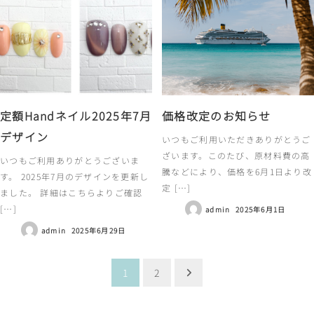
定額Handネイル2025年7月
価格改定のお知らせ
デザイン
いつもご利用いただきありがとうご
ざいます。このたび、原材料費の高
いつもご利用ありがとうございま
騰などにより、価格を6月1日より改
す。 2025年7月のデザインを更新し
定 […]
ました。 詳細はこちらよりご確認
[…]
admin
2025年6月1日
admin
2025年6月29日
投
1
2
稿