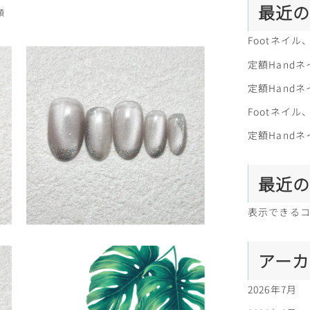
最近
類
リー
Footネイ
定額Handネ
定額Handネ
Footネイ
定額Handネ
最近
表示できる
アー
2026年7月