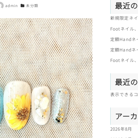
最近
admin
未分類
著
カテゴリー
者
新規限定ネ
Footネイ
定額Handネ
定額Handネ
Footネイ
最近
表示できる
アー
2026年8月